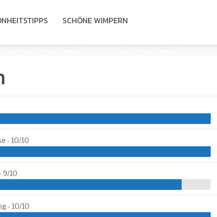
NHEITSTIPPS
SCHÖNE WIMPERN
h
se -
10/10
-
9/10
ng -
10/10