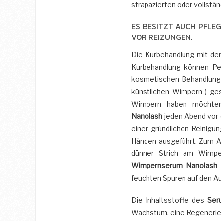
strapazierten oder vollstä
ES BESITZT AUCH PFLE
VOR REIZUNGEN.
Die Kurbehandlung mit d
Kurbehandlung können Per
kosmetischen Behandlunge
künstlichen Wimpern ) ges
Wimpern haben möchten.
Nanolash
jeden Abend vor 
einer gründlichen Reinig
Händen ausgeführt. Zum Au
dünner Strich am Wimpe
Wimpernserum Nanolash
z
feuchten Spuren auf den Au
Die Inhaltsstoffe des
Ser
Wachstum, eine Regenerier