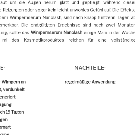
e Haut um die Augen herum glatt und gepflegt, während diese
 Reizungen oder sogar kein leicht unwohles Gefühl auf. Die Effekt
 dem Wimpernserum Nanolash, sind nach knapp fünfzehn Tagen a
emerkbar. Die endgültigen Ergebnisse sind nach zwei Monate
tung, sollte das
Wimpernserum Nanolash
einige Male in der Woch
ml des Kosmetikproduktes reichen für eine vollständig
E:
NACHTEILE:
r Wimpern an
regelmäßige Anwendung
t, verdunkelt
generiert
ragung
ch 15 Tagen
ngen
ernart
ckung