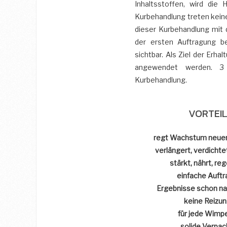
Inhaltsstoffen, wird di
Kurbehandlung treten keine
dieser Kurbehandlung mit
der ersten Auftragung b
sichtbar. Als Ziel der Erhal
angewendet werden. 3 
Kurbehandlung.
VORTEIL
regt Wachstum neue
verlängert, verdichte
stärkt, nährt, re
einfache Auft
Ergebnisse schon na
keine Reizu
für jede Wimp
solide Verpa