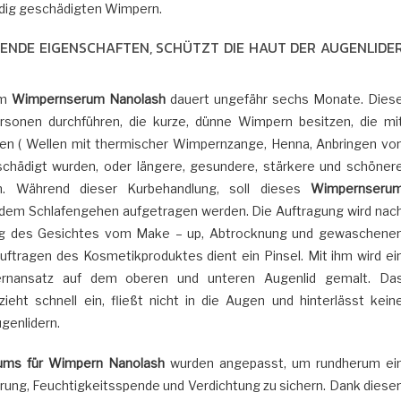
ndig geschädigten Wimpern.
GENDE EIGENSCHAFTEN, SCHÜTZT DIE HAUT DER AUGENLIDE
em
Wimpernserum Nanolash
dauert ungefähr sechs Monate. Dies
sonen durchführen, die kurze, dünne Wimpern besitzen, die mi
n ( Wellen mit thermischer Wimpernzange, Henna, Anbringen vo
chädigt wurden, oder längere, gesundere, stärkere und schöner
 Während dieser Kurbehandlung, soll dieses
Wimpernseru
dem Schlafengehen aufgetragen werden. Die Auftragung wird nac
ung des Gesichtes vom Make – up, Abtrocknung und gewaschene
ftragen des Kosmetikproduktes dient ein Pinsel. Mit ihm wird ei
rnansatz auf dem oberen und unteren Augenlid gemalt. Da
ieht schnell ein, fließt nicht in die Augen und hinterlässt kein
genlidern.
ums für Wimpern Nanolash
wurden angepasst, um rundherum ei
ung, Feuchtigkeitsspende und Verdichtung zu sichern. Dank diese