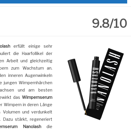
9.8/10
olash
erfüllt einige sehr
liert die Haarfollikel der
n Arbeit und gleichzeitig
pern zum Wachstum an.
 den inneren Augenwinkeln
ie jungen Wimpernhärchen
wachsen und am besten
bewirkt das
Wimpernserum
r Wimpern in deren Länge
s Volumen und verdunkelt
 Dazu stärkt, regeneriert
rnserum Nanolash
die