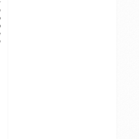
r
e
b
n
e
e