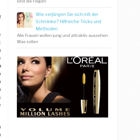
sind die Folgen
Wie verjüngen Sie sich mit der
R
Schminke? Hilfreiche Tricks und
Methoden
e
Alle Frauen wollen jung und attraktiv aussehen.
Was sollen
t
n
e
m
h
n
n
s
e
n
n